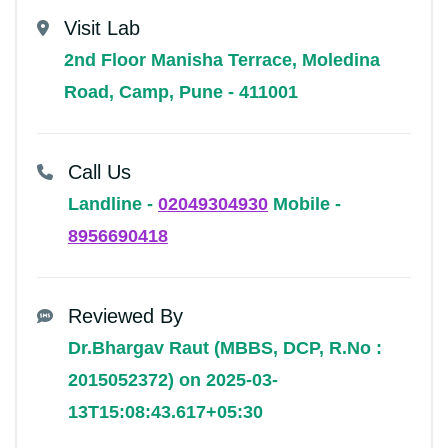
Visit Lab
2nd Floor Manisha Terrace, Moledina
Road, Camp, Pune - 411001
Call Us
Landline -
02049304930
Mobile -
8956690418
Reviewed By
Dr.Bhargav Raut (MBBS, DCP, R.No :
2015052372) on 2025-03-
13T15:08:43.617+05:30