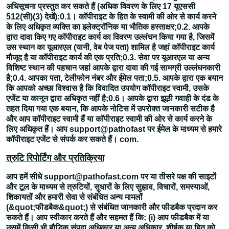
अधिसूचना प्रस्तुत कर सकते हैं (अधिक विवरण के लिए 17 यूएससी
512(सी)(3) देखें):0.1। कॉपीराइट के हित के स्वामी की ओर से कार्य करने
के लिए अधिकृत व्यक्ति का इलेक्ट्रॉनिक या भौतिक हस्ताक्षर;0.2. आपके
द्वारा दावा किए गए कॉपीराइट कार्य का विवरण उल्लंघन किया गया है, जिसमें
उस स्थान का यूआरएल (यानी, वेब पेज पता) शामिल है जहां कॉपीराइट कार्य
मौजूद है या कॉपीराइट कार्य की एक प्रति;0.3. सेवा पर यूआरएल या अन्य
विशिष्ट स्थान की पहचान जहां आपके द्वारा दावा की गई सामग्री उल्लंघनकारी
है;0.4. आपका पता, टेलीफोन नंबर और ईमेल पता;0.5. आपके द्वारा एक बयान
कि आपको अच्छा विश्वास है कि विवादित उपयोग कॉपीराइट स्वामी, उसके
एजेंट या कानून द्वारा अधिकृत नहीं है;0.6। आपके द्वारा झूठी गवाही के दंड के
तहत दिया गया एक बयान, कि आपके नोटिस में उपरोक्त जानकारी सटीक है
और आप कॉपीराइट स्वामी हैं या कॉपीराइट स्वामी की ओर से कार्य करने के
लिए अधिकृत हैं। आप support@pathofast पर ईमेल के माध्यम से हमारे
कॉपीराइट एजेंट से संपर्क कर सकते हैं। com.
त्रुटि रिपोर्टिंग और प्रतिक्रिया
आप हमें सीधे support@pathofast.com पर या तीसरे पक्ष की साइटों
और टूल के माध्यम से त्रुटियों, सुधारों के लिए सुझाव, विचारों, समस्याओं,
शिकायतों और हमारी सेवा से संबंधित अन्य मामलों
(&quot;फीडबैक&quot;) से संबंधित जानकारी और फीडबैक प्रदान कर
सकते हैं। आप स्वीकार करते हैं और सहमत हैं कि: (i) आप फीडबैक में या
उसमें किसी भी बौद्धिक संपदा अधिकार या अन्य अधिकार, शीर्षक या हित को