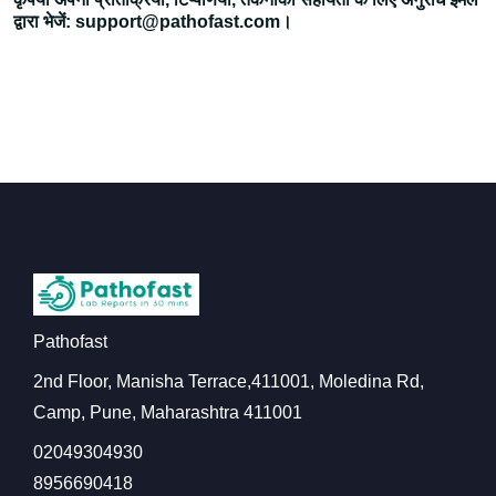
द्वारा भेजें: support@pathofast.com।
Pathofast
2nd Floor, Manisha Terrace,411001, Moledina Rd,
Camp, Pune, Maharashtra 411001
02049304930
8956690418