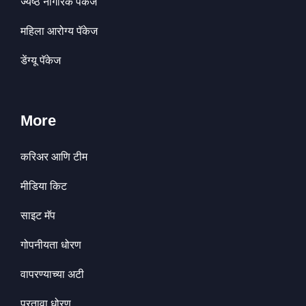
ज्येष्ठ नागरिक पॅकेज
महिला आरोग्य पॅकेज
डेंग्यू पॅकेज
More
करिअर आणि टीम
मीडिया किट
साइट मॅप
गोपनीयता धोरण
वापरण्याच्या अटी
परतावा धोरण