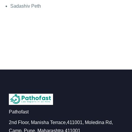
Sadashiv Peth
Pathofast
2nd Floor, Manisha Terrace,411001, Moledina Rd,
Camp, Pune, Maharashtra 411001