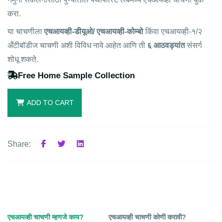
करा.
या चाचणीला
एचआयव्ही-डीयूओ/ एचआयव्ही-कोम्बो
किंवा एचआयव्ही-१/२
अँटीबॉडीज चाचणी अशी विविध नावे आहेत आणि ती
६ आठवड्यांत
संसर्ग
शोधू शकते.
Free Home Sample Collection
ADD TO CART
Share:
एचआयव्ही चाचणी म्हणजे काय?
एचआयव्ही चाचणी कोणी करावी?