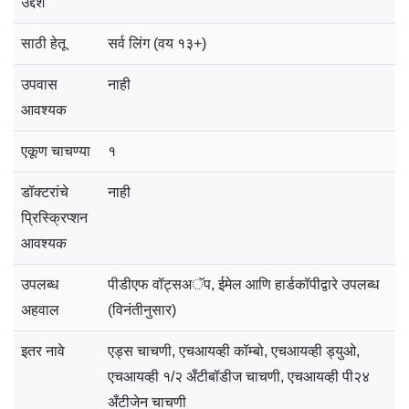
उद्देश
साठी हेतू
सर्व लिंग (वय १३+)
उपवास
नाही
आवश्यक
एकूण चाचण्या
१
डॉक्टरांचे
नाही
प्रिस्क्रिप्शन
आवश्यक
उपलब्ध
पीडीएफ वॉट्सअॅप, ईमेल आणि हार्डकॉपीद्वारे उपलब्ध
अहवाल
(विनंतीनुसार)
इतर नावे
एड्स चाचणी, एचआयव्ही कॉम्बो, एचआयव्ही ड्युओ,
एचआयव्ही १/२ अँटीबॉडीज चाचणी, एचआयव्ही पी२४
अँटीजेन चाचणी