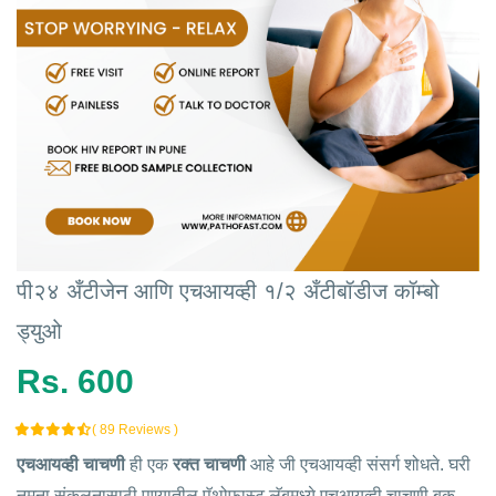
पी२४ अँटीजेन आणि एचआयव्ही १/२ अँटीबॉडीज कॉम्बो
ड्युओ
Rs. 600
( 89 Reviews )
एचआयव्ही चाचणी
ही एक
रक्त चाचणी
आहे जी एचआयव्ही संसर्ग शोधते. घरी
नमुना संकलनासाठी पुण्यातील पॅथोफास्ट लॅबमध्ये एचआयव्ही चाचणी बुक