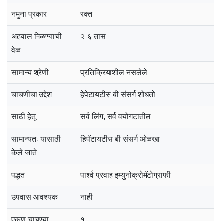
नमुना प्रकार
रक्त
अहवाल मिळण्याची
२-६ तास
वेळ
सामान्य श्रेणी
प्रतिक्रियाशील नसलेले
चाचणीचा उद्देश
हेपेटायटीस बी संसर्ग शोधतो
साठी हेतू
सर्व लिंग, सर्व वयोगटातील
सामान्यतः यासाठी
हिपॅटायटीस बी संसर्ग ओळखा
केले जाते
पद्धत
पार्श्व प्रवाह इम्युनोक्रोमॅटोग्राफी
उपवास आवश्यक
नाही
एकूण चाचण्या
१