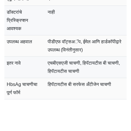
डॉक्टरांचे
नाही
प्रिस्क्रिप्शन
आवश्यक
उपलब्ध अहवाल
पीडीएफ वॉट्सअॅप, ईमेल आणि हार्डकॉपीद्वारे
उपलब्ध (विनंतीनुसार)
इतर नावे
एचबीएसएजी चाचणी, हिपॅटायटीस बी चाचणी,
हिपॅटायटीस चाचणी
HbsAg चाचणीचा
हिपॅटायटीस बी सरफेस अँटीजेन चाचणी
पूर्ण फॉर्म