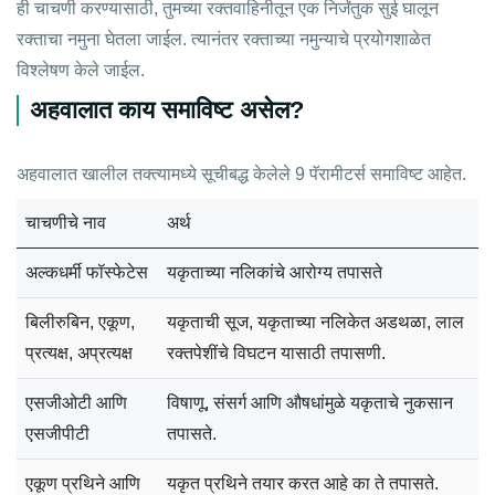
ही चाचणी करण्यासाठी, तुमच्या रक्तवाहिनीतून एक निर्जंतुक सुई घालून
रक्ताचा नमुना घेतला जाईल. त्यानंतर रक्ताच्या नमुन्याचे प्रयोगशाळेत
विश्लेषण केले जाईल.
अहवालात काय समाविष्ट असेल?
अहवालात खालील तक्त्यामध्ये सूचीबद्ध केलेले 9 पॅरामीटर्स समाविष्ट आहेत.
चाचणीचे नाव
अर्थ
अल्कधर्मी फॉस्फेटेस
यकृताच्या नलिकांचे आरोग्य तपासते
बिलीरुबिन, एकूण,
यकृताची सूज, यकृताच्या नलिकेत अडथळा, लाल
प्रत्यक्ष, अप्रत्यक्ष
रक्तपेशींचे विघटन यासाठी तपासणी.
एसजीओटी आणि
विषाणू, संसर्ग आणि औषधांमुळे यकृताचे नुकसान
एसजीपीटी
तपासते.
एकूण प्रथिने आणि
यकृत प्रथिने तयार करत आहे का ते तपासते.