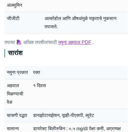
अल्ब्युमिन
जीजीटी
अल्कोहोल आणि औषधांमुळे यकृताचे नुकसान
तपासते.
तपासा
अधिक तपशीलांसाठी
नमुना अहवाल PDF
.
सारांश
नमुना प्रकार
रक्त
अहवाल
१ दिवस
मिळण्याची
वेळ
चाचणी पद्धत
डायझोटायझेशन, यूव्ही-पीएसपी, ब्युरेट
सामान्य
डायरेक्ट बिलीरुबिन : ०.५ mg/dl पेक्षा कमी, अप्रत्यक्ष