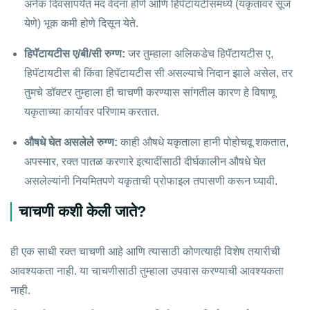
अनेक दिवसांपर्यंत मंद वेदना होणे आणि हिपॅटायटीसमध्ये (यकृतावर सूज
येणे) भूक कमी होणे दिसून येते.
हिपॅटायटीस ए/बी/सी रुग्ण:
जर तुम्हाला अलिकडेच हिपॅटायटीस ए,
हिपॅटायटीस बी किंवा हिपॅटायटीस सी असल्याचे निदान झाले असेल, तर
तुमचे डॉक्टर तुम्हाला ही चाचणी करण्यास सांगतील कारण हे विषाणू
यकृताच्या कार्यावर परिणाम करतात.
औषधे घेत असलेले रुग्ण:
काही औषधे यकृताला हानी पोहोचवू शकतात,
अपस्मार, रक्त पातळ करणारे इत्यादींसाठी दीर्घकालीन औषधे घेत
असलेल्यांनी नियमितपणे यकृताची प्रोफाइल तपासणी करून घ्यावी.
चाचणी कशी केली जाते?
ही एक साधी रक्त चाचणी आहे आणि त्यासाठी कोणत्याही विशेष तयारीची
आवश्यकता नाही. या चाचणीसाठी तुम्हाला उपवास करण्याची आवश्यकता
नाही.